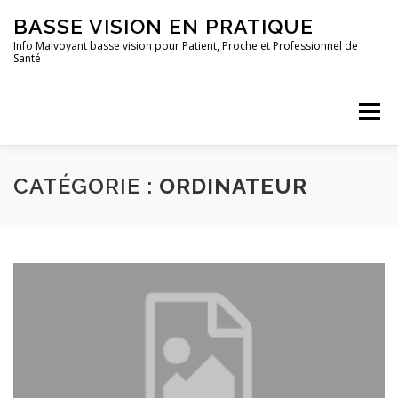
Aller
BASSE VISION EN PRATIQUE
au
contenu
Info Malvoyant basse vision pour Patient, Proche et Professionnel de
Santé
Menu
ACCUEIL
QUI SUIS-JE ?
TOUS LES ARTICLES
CATÉGORIE :
ORDINATEUR