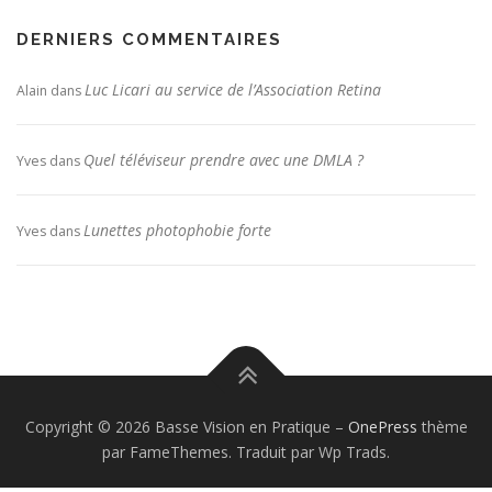
DERNIERS COMMENTAIRES
Luc Licari au service de l’Association Retina
Alain
dans
Quel téléviseur prendre avec une DMLA ?
Yves
dans
Lunettes photophobie forte
Yves
dans
Copyright © 2026 Basse Vision en Pratique
–
OnePress
thème
par FameThemes. Traduit par Wp Trads.