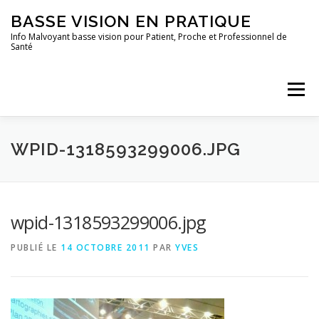
Aller
BASSE VISION EN PRATIQUE
au
contenu
Info Malvoyant basse vision pour Patient, Proche et Professionnel de
Santé
Menu
ACCUEIL
QUI SUIS-JE ?
TOUS LES ARTICLES
WPID-1318593299006.JPG
wpid-1318593299006.jpg
PUBLIÉ LE
14 OCTOBRE 2011
PAR
YVES