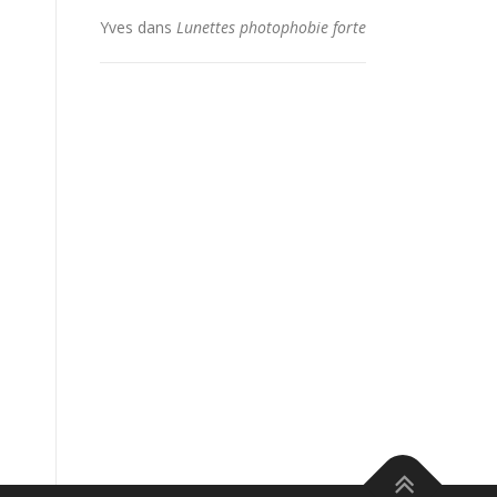
Yves
dans
Lunettes photophobie forte