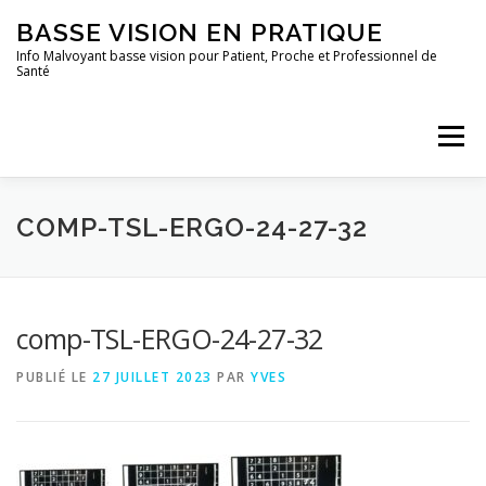
Aller
BASSE VISION EN PRATIQUE
au
contenu
Info Malvoyant basse vision pour Patient, Proche et Professionnel de
Santé
Menu
ACCUEIL
QUI SUIS-JE ?
TOUS LES ARTICLES
COMP-TSL-ERGO-24-27-32
comp-TSL-ERGO-24-27-32
PUBLIÉ LE
27 JUILLET 2023
PAR
YVES