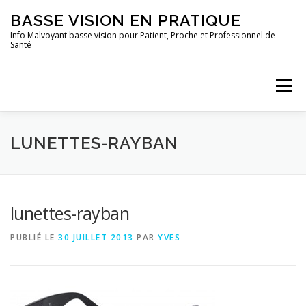
Aller
BASSE VISION EN PRATIQUE
au
contenu
Info Malvoyant basse vision pour Patient, Proche et Professionnel de
Santé
Menu
ACCUEIL
QUI SUIS-JE ?
TOUS LES ARTICLES
LUNETTES-RAYBAN
lunettes-rayban
PUBLIÉ LE
30 JUILLET 2013
PAR
YVES