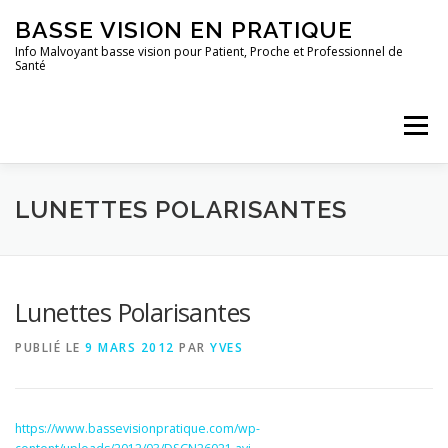
Aller
BASSE VISION EN PRATIQUE
au
contenu
Info Malvoyant basse vision pour Patient, Proche et Professionnel de
Santé
Menu
ACCUEIL
QUI SUIS-JE ?
TOUS LES ARTICLES
LUNETTES POLARISANTES
Lunettes Polarisantes
PUBLIÉ LE
9 MARS 2012
PAR
YVES
https://www.bassevisionpratique.com/wp-