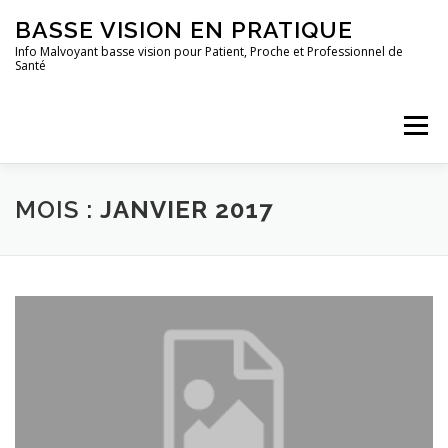
Aller
BASSE VISION EN PRATIQUE
au
contenu
Info Malvoyant basse vision pour Patient, Proche et Professionnel de
Santé
Menu
ACCUEIL
QUI SUIS-JE ?
TOUS LES ARTICLES
MOIS :
JANVIER 2017